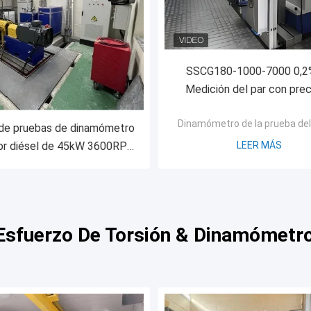
SSCG180-1000-7000 0,2
Medición del par con prec
Rendimiento del motor de g
Dinamómetro de la prueba de
Banco de prueba del dinam
de pruebas de dinamómetro
eléctrico
or diésel de 45kW 3600RPM
LEER MÁS
0.05%FS de precisión
Esfuerzo De Torsión & Dinamómetro 