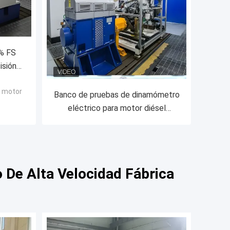
% FS
isión
asolina
l motor
ómetro
Banco de pruebas de dinamómetro
eléctrico para motor diésel
SSCD300-1500-3200 de alta
precisión de medición de par, bajo
mantenimiento
De Alta Velocidad Fábrica