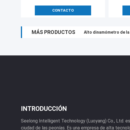
CONTACTO
MÁS PRODUCTOS
Alto dinamómetro de la
Dinamómetro del motor 
INTRODUCCIÓN
Seelong Intelligent Technology (Luoyang) Co., Ltd. es
ciudad de las peonías. Es una empresa de alta tecnolo