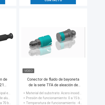
CONTACTO
ón de
Conector de fluido de bayoneta
321
de la serie TFA de aleación de
rápida
aluminio o latón de acero
lo (NBR) por defecto
Material del substrato
: Acero inoxidable, aleación de aluminio, latón
es de
inoxidable
según las necesidades del cliente
Presión de funcionamiento
: 0 a 15 bar
 a 70 bar
Temperatura de funcionamiento
: -45 °C - 200 °C