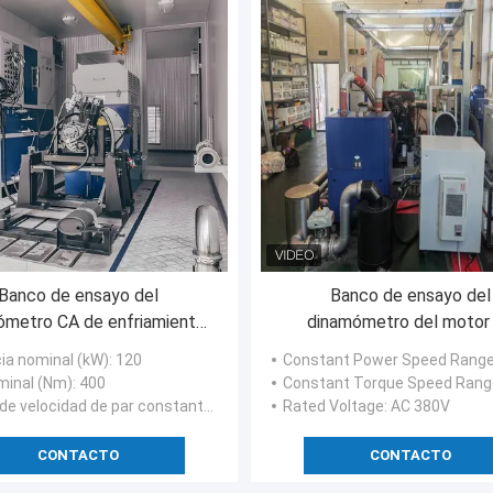
Banco de ensayo del
Banco de ensayo del
ómetro CA de enfriamiento
dinamómetro del motor
forzado
gasolina
ia nominal (kW)
: 120
Constant Power Speed Rang
e las emisiones de CO2 es el siguiente:
minal (Nm)
: 400
Constant Torque Speed Rang
 velocidad de par constante (rpm)
: 0-3000
Rated Voltage
: AC 380V
CONTACTO
CONTACTO