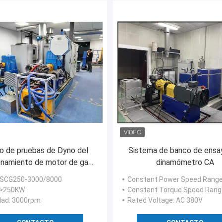
o de pruebas de Dyno del
Sistema de banco de ensa
onamiento de motor de gas
dinamómetro CA
SCG250-3000/8000 250Kw
SSCG250-3000/8000
Constant Power Speed Rang
: ≥250KW
Constant Torque Speed Rang
dad
: 3000rpm
Rated Voltage
: AC 380V