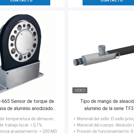
CONTACTO
CONTACTO
-665 Sensor de torque de
Tipo de mango de aleaci
asa de aluminio anodizado
aluminio de la serie TF
uerte de alta precisión
acoplamiento de conexión 
e temperatura de almacenamiento
: - entre 25 y 80 °C
Material del sello
: El sello principal está hecho de caucho nitri
(adecuado para aplicacion
e trabajo local
: < 0,1%
Material del cuerpo
: Aleación de aluminio, otros materiales también se pueden elegir 
alta presión)
encia al aislamiento
: > 200 MΩ
Presión de funcionamiento
: 0