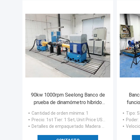
90kw 1000rpm Seelong Banco de
Banc
prueba de dinamómetro híbrido
funci
personalizado para motor
de S
Cantidad de orden mínima
: 1
Tipo
: 
Precio
: 1st Tier: 1 Set, Unit Price USD 3.00 2nd Tier: 2-5 Sets, Unit Price USD 2.00 3rd Tier: Over 5 Sets, Unit Price USD 1.00
Poder
Detalles de empaquetado
: Madera contrachapada marinera
Veloci