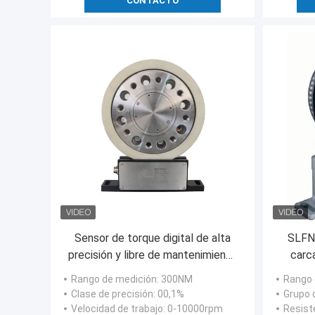
CONTACTO
Sensor de torque digital de alta
SLFN
precisión y libre de mantenimiento
carc
de 300Nm a 10000 RPM
f
Rango de medición
: 300NM
Rango d
Clase de precisión
: 00,1%
Grupo d
Velocidad de trabajo
: 0-10000rpm
Resist