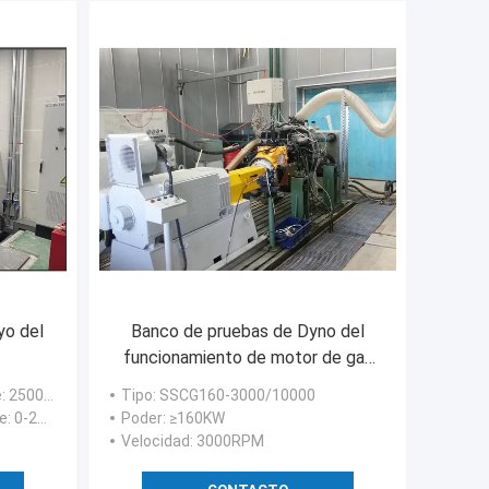
yo del
Banco de pruebas de Dyno del
funcionamiento de motor de gas
de SSCG160-3000/10000 160Kw
e
: 2500-9000 rpm
Tipo
: SSCG160-3000/10000
e
: 0-2500 rpm
Poder
: ≥160KW
Velocidad
: 3000RPM