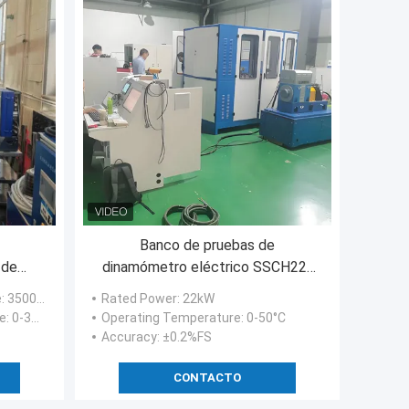
Banco de pruebas de
 de
dinamómetro eléctrico SSCH22-
15000/30000
e
: 3500-12000 rpm
Rated Power
: 22kW
e
: 0-3500 rpm
Operating Temperature
: 0-50°C
Accuracy
: ±0.2%FS
CONTACTO