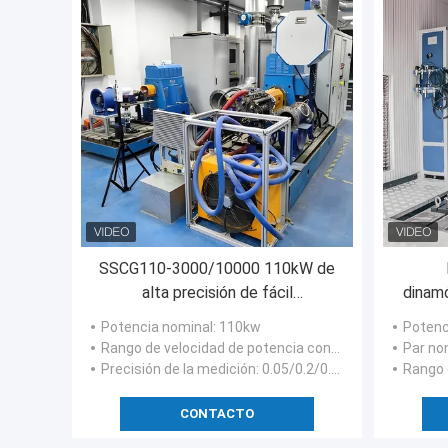
SSCG110-3000/10000 110kW de
alta precisión de fácil
dinam
mantenimiento Sistema de banco
Potencia nominal
: 110kw
Potenc
de pruebas de dinamómetro
Rango de velocidad de potencia constante
: El valor d
Par no
eléctrico para probar el
Precisión de la medición
: 0.05/0.2/0.5 %FS
Rango de
rendimiento del motor
CONTACTO