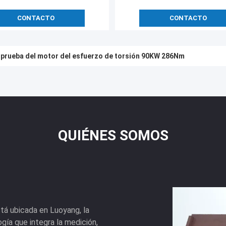
CONTACTO
CONTACTO
 prueba del motor del esfuerzo de torsión 90KW 286Nm
de 160KW 0.05%FS para la prueba del motor
QUIÉNES SOMOS
tá ubicada en Luoyang, la
gía que integra la medición,