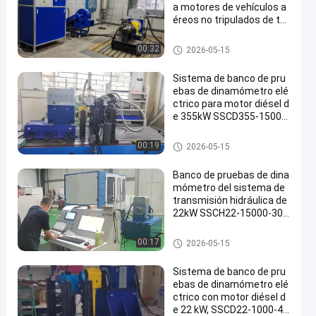
a motores de vehículos a
éreos no tripulados de ta
maño pequeño y mediano
de alta precisión SSCG30-
Dinamómetro de la prueba del
00:32
2026-05-15
3000/10000 30kW
motor
Sistema de banco de pru
ebas de dinamómetro elé
ctrico para motor diésel d
e 355kW SSCD355-1500-
3800
Dinamómetro de la prueba del
00:19
2026-05-15
motor
Banco de pruebas de dina
mómetro del sistema de
transmisión hidráulica de
22kW SSCH22-15000-300
00
Dinamómetro de la prueba del
00:17
2026-05-15
motor
Sistema de banco de pru
ebas de dinamómetro elé
ctrico con motor diésel d
e 22 kW, SSCD22-1000-40