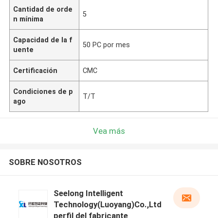
Cantidad de orde
5
n mínima
Capacidad de la f
50 PC por mes
uente
Certificación
CMC
Condiciones de p
T/T
ago
Vea más
SOBRE NOSOTROS
Seelong Intelligent
Technology(Luoyang)Co.,Ltd
perfil del fabricante