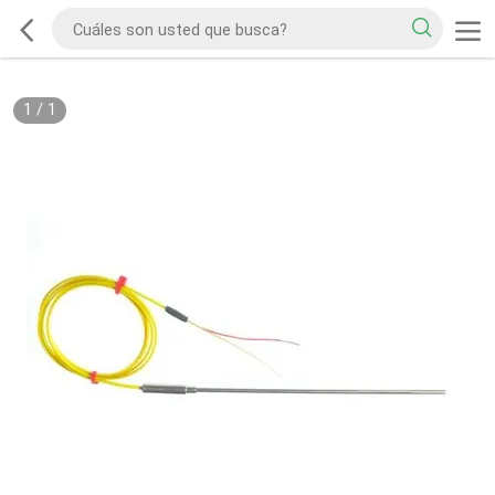
1
/
1