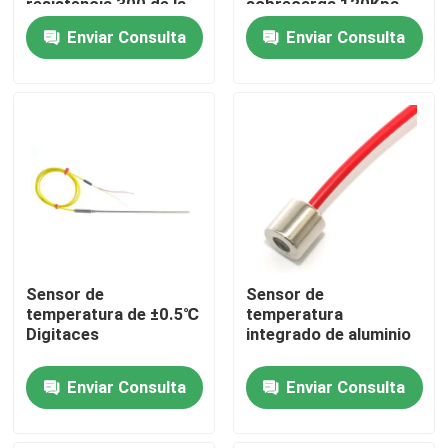
resistencia 300 de la
sobrecarga 120Kpa
temperatura
4mA
Enviar Consulta
Enviar Consulta
Visita a la fábrica
Control de calidad
Contáctenos
Noticias
Sensor de
Sensor de
Casos
temperatura de ±0.5℃
temperatura
Digitaces
integrado de aluminio
Dinamómetro del esfuerzo de torsión
Enviar Consulta
Enviar Consulta
Dinamómetro de alta velocidad