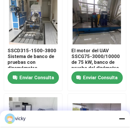
Visita a la fábrica
Control de calidad
SSCD315-1500-3800
El motor del UAV
Contáctenos
Sistema de banco de
SSCG75-3000/10000
pruebas con
de 75 kW, banco de
dinamómetro
prueba del dinámetro
Noticias
eléctrico para motor
eléctrico
Enviar Consulta
Enviar Consulta
diésel de 315kW
Casos
Dinamómetro del esfuerzo de torsión
vicky
Dinamómetro de alta velocidad