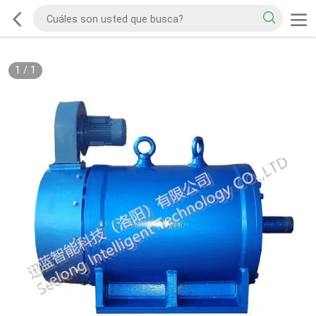
1
/
1