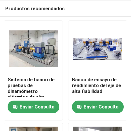
Productos recomendados
Sistema de banco de
Banco de ensayo de
pruebas de
rendimiento del eje de
dinamómetro
alta fiabilidad
Inicio
eléctrico de alta
fiabilidad
Enviar Consulta
Enviar Consulta
Productos
Sobre nosotros