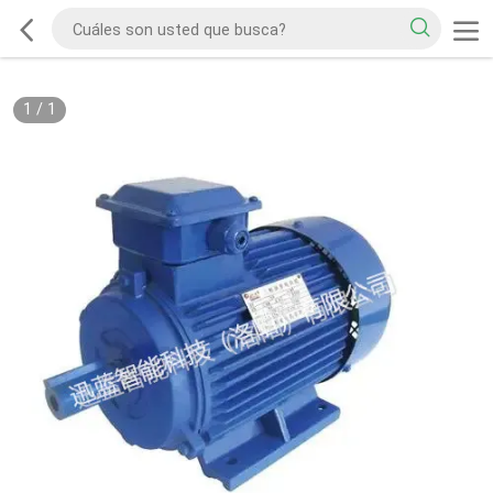
1
/
1