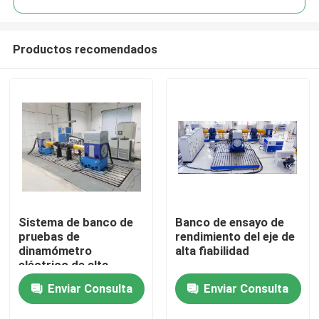
Productos recomendados
Sistema de banco de
Banco de ensayo de
Inicio
pruebas de
rendimiento del eje de
dinamómetro
alta fiabilidad
eléctrico de alta
Productos
fiabilidad
Enviar Consulta
Enviar Consulta
Sobre nosotros