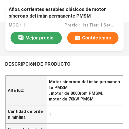
Años corrientes estables clásicos de motor
síncrono del imán permanente PMSM
MOQ：1
Precio：1st Tier: 1 Set, Unit Price USD 3.00 2nd Tier: 2-5 Sets, Unit Price USD 2.00 3rd Tier: Over 5 Sets, Unit Price USD 1.00
Mejor precio
Contáctenos
DESCRIPCIóN DE PRODUCTO
Motor síncrono del imán permanen
te PMSM
Alta luz:
,
motor de 8000rpm PMSM
,
motor de 70kW PMSM
Cantidad de orde
1
n mínima