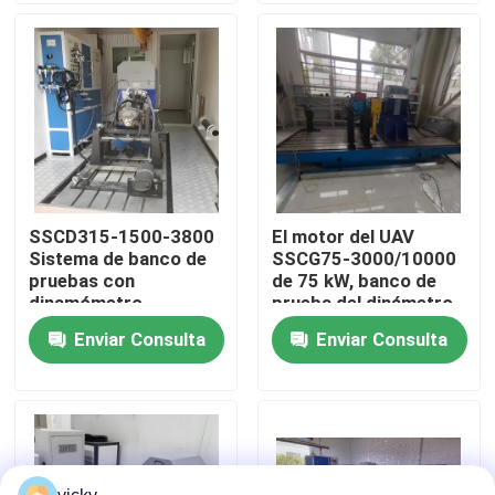
Visita a la fábrica
Control de calidad
Contáctenos
SSCD315-1500-3800
El motor del UAV
Sistema de banco de
SSCG75-3000/10000
Noticias
pruebas con
de 75 kW, banco de
dinamómetro
prueba del dinámetro
eléctrico para motor
eléctrico
Enviar Consulta
Enviar Consulta
Casos
diésel de 315kW
Dinamómetro del esfuerzo de torsión
Dinamómetro de alta velocidad