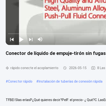
Conector de líquido de empuje-tirón sin fugas
rápido conecte el acoplamiento
2026-05-15
8 Las
#
Conector rápido
#
Instalación de tuberías de conexión rápida
TFBEl Slas eríasP¿Qué quieres decir?PelF: el precio- ¿ Qué?C. Las
adopta el bloqueo de bola de acero, el enchufe y el enchufe se ...
V