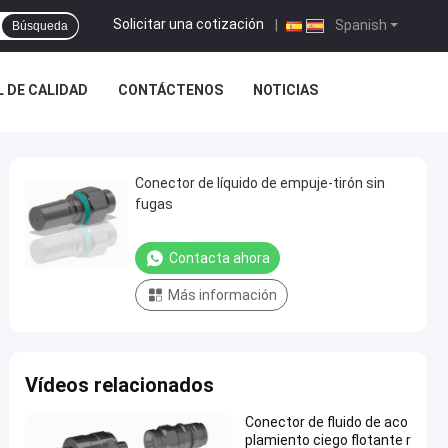
Solicitar una cotización
|
Spanish
Búsqueda
 DE CALIDAD
CONTÁCTENOS
NOTICIAS
Conector de líquido de empuje-tirón sin
fugas
Contacta ahora
Más información
Vídeos relacionados
Conector de fluido de aco
plamiento ciego flotante r