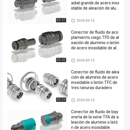
adial grande de acero inox
idable de aleación de alu
minio o latón TFH
rápido conecte el acoplamient
00:37
2026-05-15
o
Conector de fluido de aco
plamiento ciego TFD de al
eación de aluminio o latón
de acero inoxidable de alt
a calidad
rápido conecte el acoplamient
00:42
2026-05-15
o
Conector de fluido de alea
ción de aluminio de acero
inoxidable o latón TFC de
tres ranuras duradero
rápido conecte el acoplamient
00:34
2026-05-15
o
Conector de fluido de bay
oneta de la serie TFA de a
leación de aluminio o lató
n de acero inoxidable