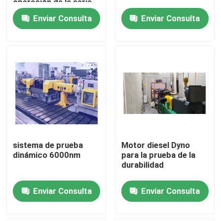
operación de la serie
WH700
Enviar Consulta
Enviar Consulta
Visita a la fábrica
Control de calidad
Contáctenos
Noticias
sistema de prueba
Motor diesel Dyno
Casos
dinámico 6000nm
para la prueba de la
durabilidad
Dinamómetro del esfuerzo de torsión
Enviar Consulta
Enviar Consulta
Dinamómetro de alta velocidad