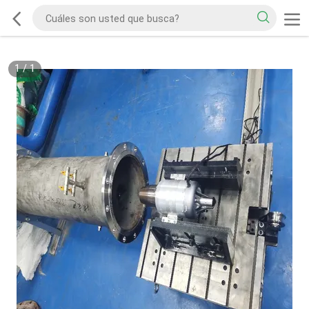
1
/
1