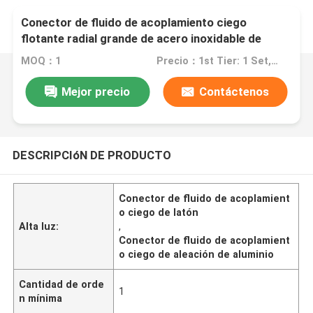
Conector de fluido de acoplamiento ciego
flotante radial grande de acero inoxidable de
aleación de aluminio o latón TFH
MOQ：1
Precio：1st Tier: 1 Set, Unit Price USD 3.00 2nd Tier: 2-5 Sets, Unit Price USD 2.00 3rd Tier: Over 5 Sets, Unit Price USD 1.00
Mejor precio
Contáctenos
DESCRIPCIóN DE PRODUCTO
Conector de fluido de acoplamient
o ciego de latón
Alta luz:
,
Conector de fluido de acoplamient
o ciego de aleación de aluminio
Cantidad de orde
1
n mínima