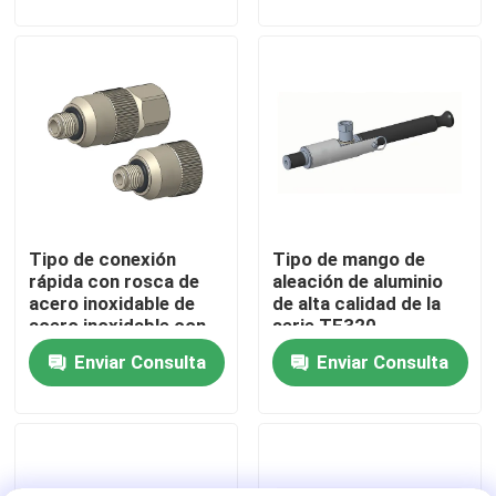
Visita a la fábrica
Control de calidad
Contáctenos
Tipo de conexión
Tipo de mango de
Noticias
rápida con rosca de
aleación de aluminio
acero inoxidable de
de alta calidad de la
acero inoxidable con
serie TF320
Casos
rosca de acero
Enviar Consulta
Enviar Consulta
inoxidable de acero
inoxidable de acero
Dinamómetro del esfuerzo de torsión
inoxidable de acero
inoxidable de acero
inoxidable de acero
inoxidable
Dinamómetro de alta velocidad